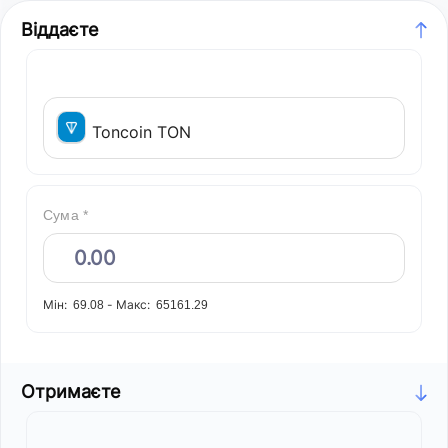
Віддаєте
Toncoin TON
Сума *
Мін:
-
Макс:
69.08
65161.29
Отримаєте