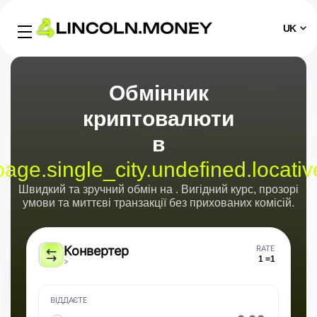
UK
Обмінник
криптовалюти
в
page.single_city.undefined.locativ
Швидкий та зручний обмін
на
. Вигідний курс, прозорі
умови та миттєві транзакції без прихованих комісій.
Конвертер
RATE
1 =
1
>
ВІДДАЄТЕ
⠀