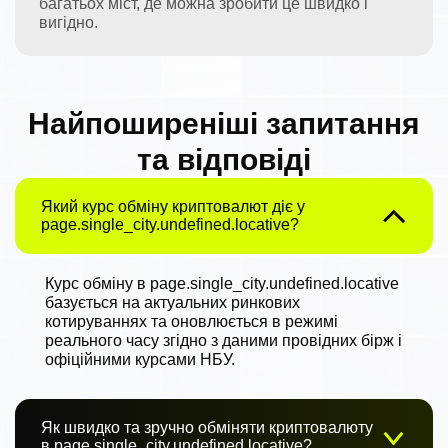
багатьох міст, де можна зробити це швидко і
вигідно.
Найпоширеніші запитання
та відповіді
Який курс обміну криптовалют діє у
page.single_city.undefined.locative?
Курс обміну в page.single_city.undefined.locative
базується на актуальних ринкових
котируваннях та оновлюється в режимі
реального часу згідно з даними провідних бірж і
офіційними курсами НБУ.
Як швидко та зручно обміняти криптовалюту
в page.single_city.undefined.locative?