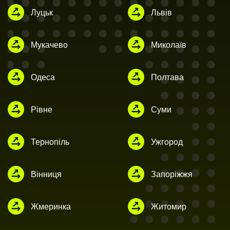
Луцьк
Львів
Мукачево
Миколаїв
Одеса
Полтава
Рівне
Суми
Тернопіль
Ужгород
Вінниця
Запоріжжя
Жмеринка
Житомир