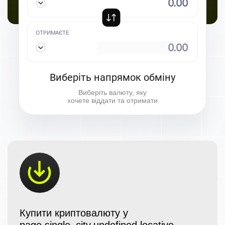
ОТРИМАЄТЕ
⠀
Виберіть напрямок обміну
Виберіть валюту, яку
хочете віддати та отримати
Купити криптовалюту у