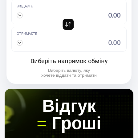
ВІДДАЄТЕ
⠀
ОТРИМАЄТЕ
⠀
Виберіть напрямок обміну
Виберіть валюту, яку
хочете віддати та отримати
Вiдгук
=
Гроші