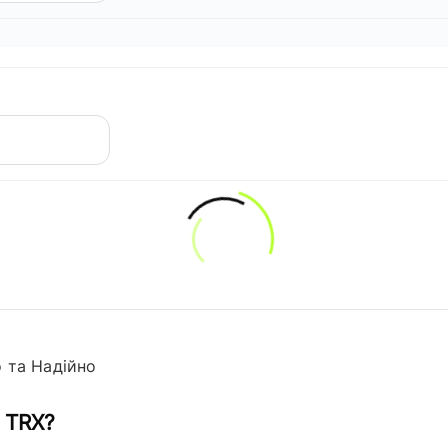
 та Надійно
 TRX?