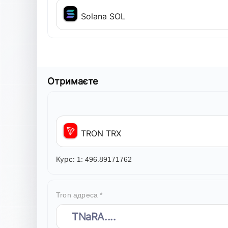
Solana SOL
Отримаєте
TRON TRX
Курс:
1:
496.89171762
Tron адреса *