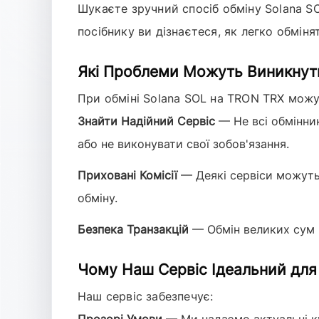
Шукаєте зручний спосіб обміну
Solana S
посібнику ви дізнаєтеся, як легко обмін
Які Проблеми Можуть Виникнути
При обміні
Solana SOL
на
TRON TRX
можут
Знайти Надійний Сервіс
— Не всі обмінник
або не виконувати свої зобов'язання.
Приховані Комісії
— Деякі сервіси можуть 
обміну.
Безпека Транзакцій
— Обмін великих сум 
Чому Наш Сервіс Ідеальний для
Наш сервіс забезпечує: