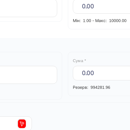
Мін:
-
Макс:
1.00
10000.00
Сума *
Резерв:
994281.96