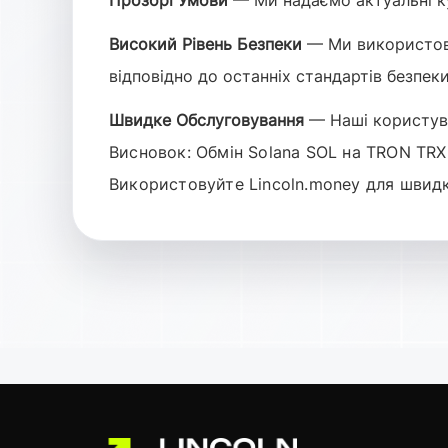
Прозорі Умови
— Ми надаємо актуальні ку
Високий Рівень Безпеки
— Ми використовує
відповідно до останніх стандартів безпеки
Швидке Обслуговування
— Наші користува
Висновок:
Обмін Solana SOL на TRON TRX 
Використовуйте Lincoln.money для швидк