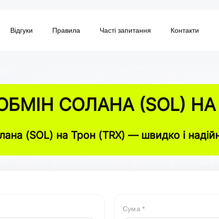
Відгуки
Правила
Часті запитання
Контакти
БМІН СОЛАНА (SOL) НА 
лана (SOL) на Трон (TRX) — швидко і надій
Сума *