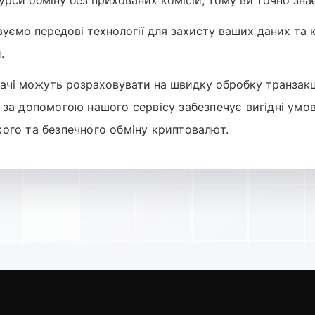
рси обміну без прихованих комісій, тому ви точно знає
мо передові технології для захисту ваших даних та ко
.
чі можуть розраховувати на швидку обробку транзакці
за допомогою нашого сервісу забезпечує вигідні умови
ого та безпечного обміну криптовалют.