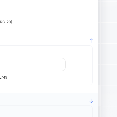
ERC-20).
1749