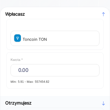
Wpłacasz
Toncoin TON
Kwota *
Min:
-
Max:
5.91
557454.82
Otrzymujesz