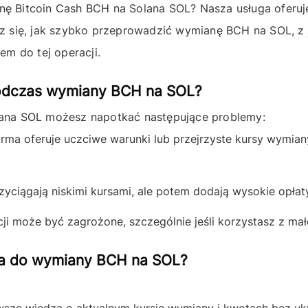
anę
Bitcoin Cash BCH
na
Solana SOL
? Nasza usługa oferuj
 się, jak szybko przeprowadzić wymianę BCH na SOL, z j
em do tej operacji.
podczas wymiany BCH na SOL?
ana SOL
możesz napotkać następujące problemy:
rma oferuje uczciwe warunki lub przejrzyste kursy wymiany
yciągają niskimi kursami, ale potem dodają wysokie opłaty
i może być zagrożone, szczególnie jeśli korzystasz z mał
lna do wymiany BCH na SOL?