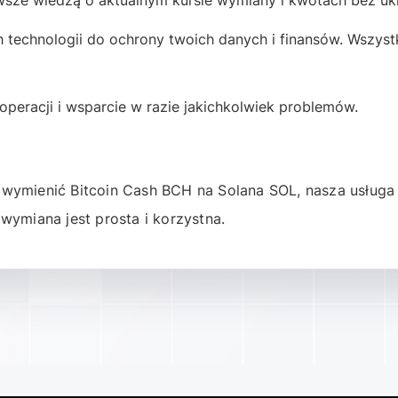
ze wiedzą o aktualnym kursie wymiany i kwotach bez ukr
hnologii do ochrony twoich danych i finansów. Wszystki
eracji i wsparcie w razie jakichkolwiek problemów.
o wymienić
Bitcoin Cash BCH
na
Solana SOL
, nasza usługa
 wymiana jest prosta i korzystna.