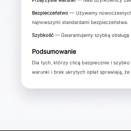
Przejrzyste warunki
— Nasi użytkownicy zaws
Bezpieczeństwo
— Używamy nowoczesnych tec
najnowszymi standardami bezpieczeństwa.
Szybkość
— Gwarantujemy szybką obsługę op
Podsumowanie
Dla tych, którzy chcą bezpiecznie i szybk
warunki i brak ukrytych opłat sprawiają, że