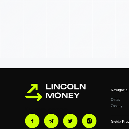
Nawigacja
O nas
Zasady
Ми в соціальних мережах:
Giełda Kry